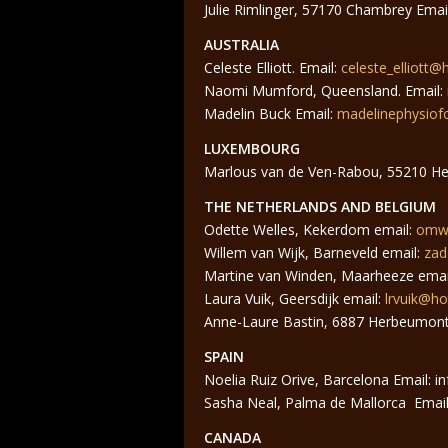
Julie Rimlinger, 57170 Chambrey Email
AUSTRALIA
Celeste Elliott. Email:
celeste_elliott
Naomi Mumford, Queensland. Email:
Madelin Buck Email:
madelinephysiof
LUXEMBOURG
Marlous van de Ven-Rabou, 55210 Her
THE NETHERLANDS AND BELGIUM
Odette Welles, Kekerdom email:
omwe
Willem van Wijk, Barneveld email:
zad
Martine van Winden, Maarheeze emai
Laura Vuik, Geersdijk email:
lrvuik@h
Anne-Laure Bastin, 6887 Herbeumont
SPAIN
Noelia Ruiz Orive, Barcelona Email:
Sasha Neal, Palma de Mallorca Email
CANADA