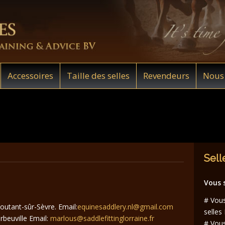
Accessoires
Taille des selles
Revendeurs
Nous 
Sell
Vous 
# Vous
utant-sûr-Sèvre. Email:
equinesaddlery.nl@gmail.com
selles
beuville Email:
marlous@saddlefittinglorraine.fr
# Vous