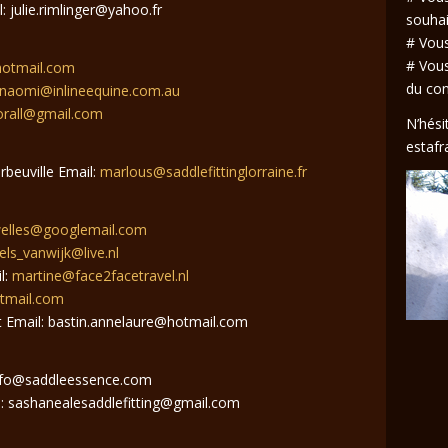
: julie.rimlinger@yahoo.fr
souhai
# Vous
# Vous
@hotmail.com
du co
naomi@inlineequine.com.au
orall@gmail.com
N’hési
estaf
beuville Email:
marlous@saddlefittinglorraine.fr
lles@googlemail.com
els_vanwijk@live.nl
l:
martine@face2facetravel.nl
otmail.com
 Email: bastin.annelaure@hotmail.com
 info@saddleessence.com
: sashanealesaddlefitting@gmail.com