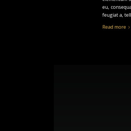
eu, consequa
feugiat a, tel
Read more