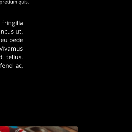
 pretium quis,
ringilla
oncus ut,
s eu pede
 Vivamus
 tellus.
ifend ac,