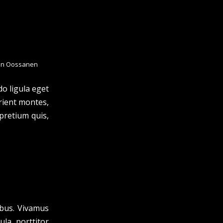
an Oossanen
o ligula eget
rient montes,
 pretium quis,
ibus. Vivamus
la, porttitor