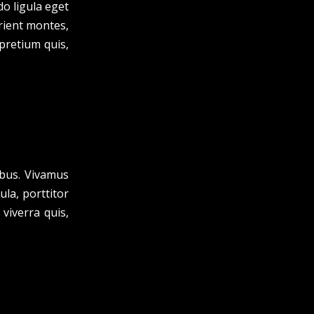
o ligula eget
rient montes,
 pretium quis,
ibus. Vivamus
la, porttitor
viverra quis,