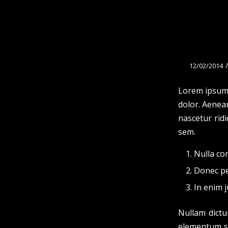
/
12/02/2014
Lorem ipsum 
dolor. Aenea
nascetur ridi
sem.
Nulla co
Donec ped
In enim j
Nullam dictu
elementum se