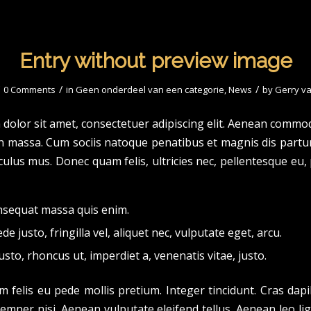
Entry without preview image
/
/
0 Comments
in
Geen onderdeel van een categorie
,
News
by
Gerry v
dolor sit amet, consectetuer adipiscing elit. Aenean commod
n massa. Cum sociis natoque penatibus et magnis dis partu
culus mus. Donec quam felis, ultricies nec, pellentesque eu,
nsequat massa quis enim.
e justo, fringilla vel, aliquet nec, vulputate eget, arcu.
usto, rhoncus ut, imperdiet a, venenatis vitae, justo.
m felis eu pede mollis pretium. Integer tincidunt. Cras dap
mper nisi. Aenean vulputate eleifend tellus. Aenean leo ligu