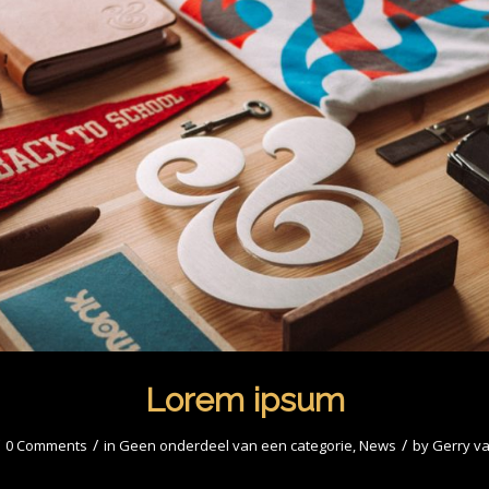
Lorem ipsum
/
/
0 Comments
in
Geen onderdeel van een categorie
,
News
by
Gerry v