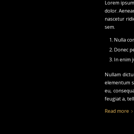
Lorem ipsum 
dolor. Aenea
nascetur ridi
sem.
Nulla co
Donec ped
In enim j
Nullam dictu
elementum se
eu, consequa
feugiat a, tel
Read more