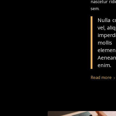
nascetur ridi
sem.
Nulla c
vel, al
imperdi
mollis
elemen
Aenean 
enim.
Read more