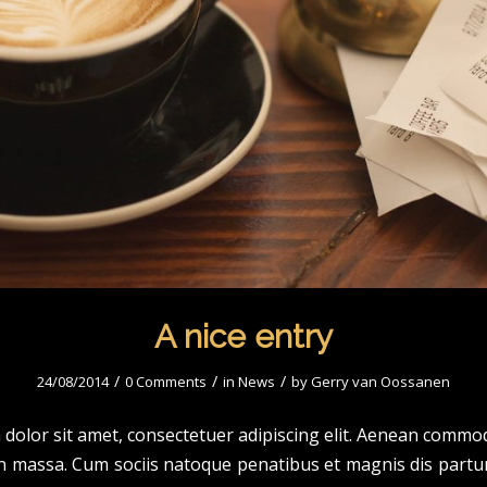
A nice entry
/
/
/
24/08/2014
0 Comments
in
News
by
Gerry van Oossanen
dolor sit amet, consectetuer adipiscing elit. Aenean commod
n massa. Cum sociis natoque penatibus et magnis dis partu