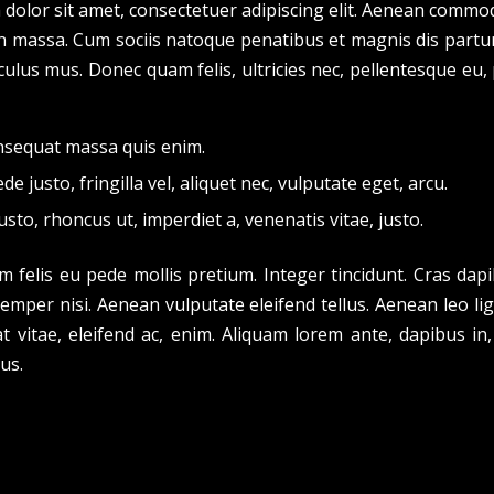
dolor sit amet, consectetuer adipiscing elit. Aenean commod
n massa. Cum sociis natoque penatibus et magnis dis partu
culus mus. Donec quam felis, ultricies nec, pellentesque eu,
nsequat massa quis enim.
e justo, fringilla vel, aliquet nec, vulputate eget, arcu.
usto, rhoncus ut, imperdiet a, venenatis vitae, justo.
m felis eu pede mollis pretium. Integer tincidunt. Cras dap
mper nisi. Aenean vulputate eleifend tellus. Aenean leo ligu
t vitae, eleifend ac, enim. Aliquam lorem ante, dapibus in, 
lus.